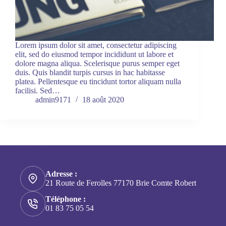
Lorem ipsum dolor sit amet, consectetur adipiscing
elit, sed do eiusmod tempor incididunt ut labore et
dolore magna aliqua. Scelerisque purus semper eget
duis. Quis blandit turpis cursus in hac habitasse
platea. Pellentesque eu tincidunt tortor aliquam nulla
facilisi. Sed…
admin9171
18 août 2020
Nos coordonnées
Adresse :
21 Route de Ferolles 77170 Brie Comte Robert
Téléphone :
01 83 75 05 54