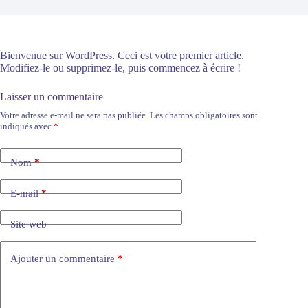
Bienvenue sur WordPress. Ceci est votre premier article.
Modifiez-le ou supprimez-le, puis commencez à écrire !
Laisser un commentaire
Votre adresse e-mail ne sera pas publiée.
Les champs obligatoires sont
A
indiqués avec
*
l
t
e
Nom
*
r
n
a
E-mail
*
t
i
Site web
v
e
:
Ajouter un commentaire
*